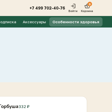
0
login
shopping_basket
+7 499 702-40-76
Войти
Корзина
одписка
Аксессуары
Особенности здоровья
Горбуша
332 ₽