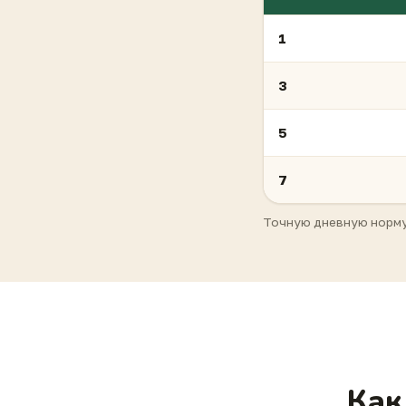
1
3
5
7
Точную дневную норму 
Как