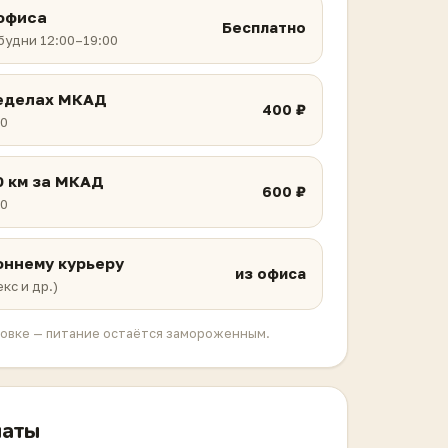
офиса
Бесплатно
 будни 12:00–19:00
ределах МКАД
400 ₽
00
0 км за МКАД
600 ₽
00
оннему курьеру
из офиса
кс и др.)
ковке — питание остаётся замороженным.
латы