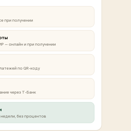
се при получении
рты
МИР — онлайн и при получении
платежей по QR-коду
ание через Т-Банк
и
2 недели, без процентов