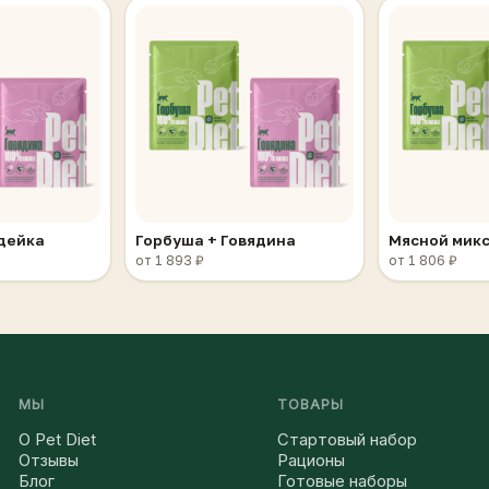
ндейка
Горбуша + Говядина
Мясной микс
от 1 893 ₽
от 1 806 ₽
МЫ
ТОВАРЫ
О Pet Diet
Стартовый набор
Отзывы
Рационы
Блог
Готовые наборы