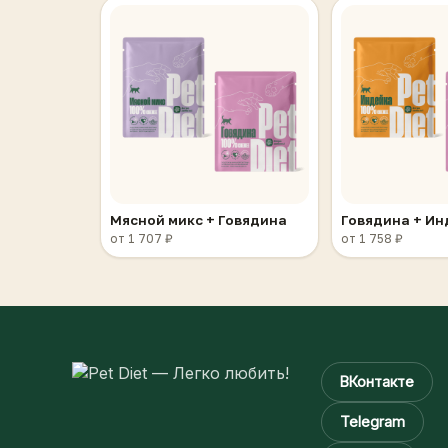
Мясной микс + Говядина
Говядина + И
от 1 707 ₽
от 1 758 ₽
ВКонтакте
Telegram