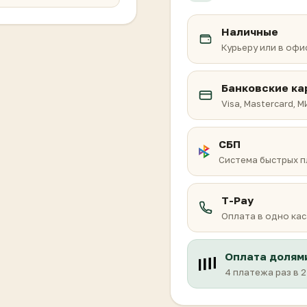
Наличные
Курьеру или в офи
Банковские ка
Visa, Mastercard, 
СБП
Система быстрых 
T-Pay
Оплата в одно кас
Оплата долям
4 платежа раз в 