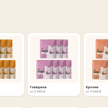
Говядина
Кролик
от 2 093 ₽
от 3 045 ₽