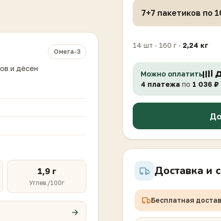
14 шт · 160 г
·
2,24
кг
Омега-3
ов и дёсен
Можно оплатить
4 платежа
по
1 036
₽
До
Доставка и 
1,9 г
Углев./100г
Бесплатная достав