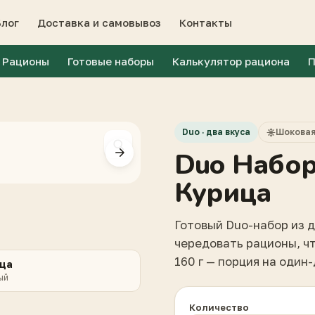
Блог
Доставка и самовывоз
Контакты
Рационы
Готовые наборы
Калькулятор рациона
П
Duo · два вкуса
Шоковая
Duo Набор
Курица
Готовый Duo-набор из д
чередовать рационы, ч
160 г — порция на один
ца
ый
Количество