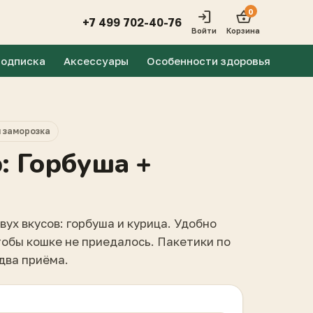
0
login
shopping_basket
+7 499 702-40-76
Войти
Корзина
одписка
Аксессуары
Особенности здоровья
 заморозка
: Горбуша +
вух вкусов: горбуша и курица. Удобно
тобы кошке не приедалось. Пакетики по
-два приёма.