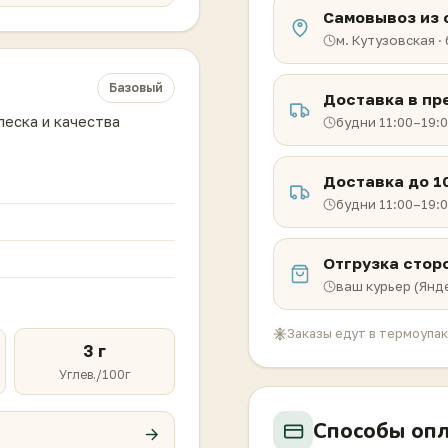
Самовывоз из 
м. Кутузовская ·
Базовый
Доставка в п
леска и качества
будни 11:00–19:
Доставка до 1
будни 11:00–19:
Отгрузка стор
ваш курьер (Янде
Заказы едут в термоупа
3 г
Углев./100г
Способы оп