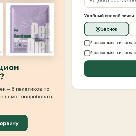
Удобный способ связи
Звонок
Я ознакомлен и соглас
Я ознакомлен и соглас
ацион
?
ек — 6 пакетиков по
мец смог попробовать
корзину