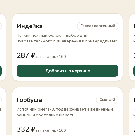
Индейка
Гипоаллергенный
Лёгкий нежный белок — выбор для
чувствительного пищеварения и привередливых.
287 ₽
за пакетик · 160 г
Добавить в корзину
Горбуша
Омега-3
е
Источник омега-3, поддерживает ежедневный
рацион и состояние шерсти.
332 ₽
за пакетик · 160 г