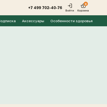
0
login
shopping_basket
+7 499 702-40-76
Войти
Корзина
Подписка
Аксессуары
Особенности здоровья